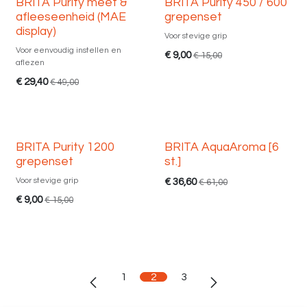
op = op!
op = op!
BRITA Purity meet &
BRITA Purity 450 / 600
afleeseenheid (MAE
grepenset
display)
Voor stevige grip
Voor eenvoudig instellen en
€
9,00
€
15,00
aflezen
€
29,40
€
49,00
op = op!
BRITA Purity 1200
BRITA AquaAroma [6
grepenset
st.]
Voor stevige grip
€
36,60
€
61,00
€
9,00
€
15,00
1
2
3