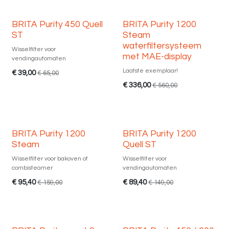
Uitverkoop
Uitverkoop
BRITA Purity 450 Quell
BRITA Purity 1200
ST
Steam
waterfiltersysteem
Wisselfilter voor
met MAE-display
vendingautomaten
Laatste exemplaar!
€
39,00
€
65,00
€
336,00
€
560,00
Uitverkoop
Uitverkoop
BRITA Purity 1200
BRITA Purity 1200
Steam
Quell ST
Wisselfilter voor bakoven of
Wisselfilter voor
combisteamer
vendingautomaten
€
95,40
€
89,40
€
159,00
€
149,00