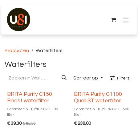
Overslaan naar inhoud
Producten
Waterfilters
Waterfilters
Sorteer op
Filters
📦+
BRITA Purity C150
BRITA Purity C1100
Finest waterfilter
Quell ST waterfilter
Capaciteit bij 10ºdH/0%: 1.100
Capaciteit bij 10ºdH/40%: 11.500
liter
liter
€
39,30
€
238,00
€
65,50