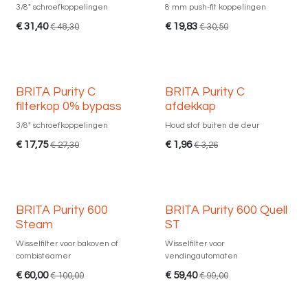
3/8" schroefkoppelingen
8 mm push-fit koppelingen
€
31,40
€
19,83
€
48,30
€
30,50
BRITA Purity C
BRITA Purity C
filterkop 0% bypass
afdekkap
3/8" schroefkoppelingen
Houd stof buiten de deur
€
17,75
€
1,96
€
27,30
€
3,26
Uitverkoop
Uitverkoop
BRITA Purity 600
BRITA Purity 600 Quell
Steam
ST
Wisselfilter voor bakoven of
Wisselfilter voor
combisteamer
vendingautomaten
€
60,00
€
59,40
€
100,00
€
99,00