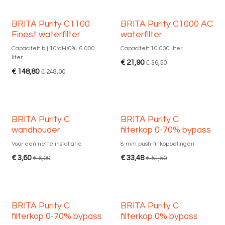
BRITA Purity C1100
BRITA Purity C1000 AC
Finest waterfilter
waterfilter
Capaciteit bij 10ºdH/0%: 6.000
Capaciteit:10.000 liter
liter
€
21,90
€
36,50
€
148,80
€
248,00
BRITA Purity C
BRITA Purity C
wandhouder
filterkop 0-70% bypass
Voor een nette installatie
8 mm push-fit koppelingen
€
3,60
€
33,48
€
6,00
€
51,50
BRITA Purity C
BRITA Purity C
filterkop 0-70% bypass
filterkop 0% bypass