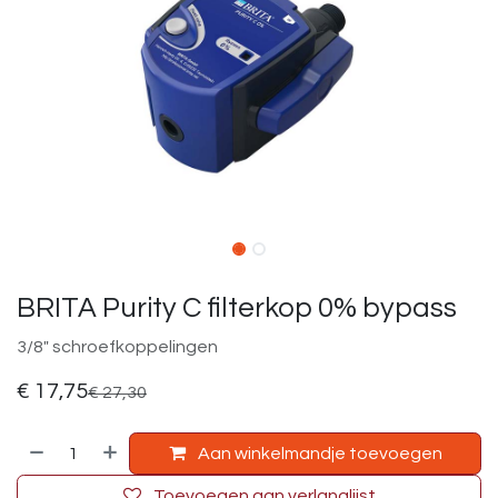
BRITA Purity C filterkop 0% bypass
3/8" schroefkoppelingen
€
17,75
€
27,30
Aan winkelmandje toevoegen
Toevoegen aan verlanglijst