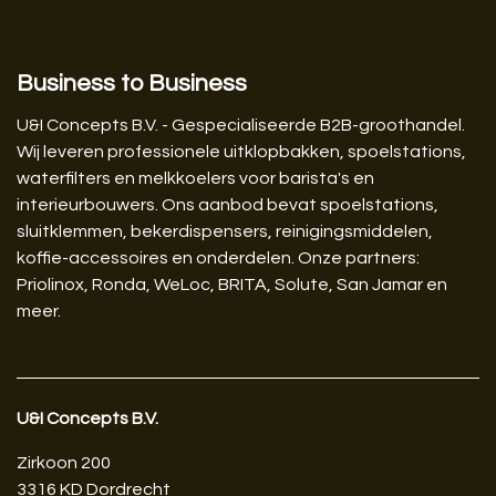
Business to Business
U&I Concepts B.V. - Gespecialiseerde B2B-groothandel.
Wij leveren professionele uitklopbakken, spoelstations,
waterfilters en melkkoelers voor barista's en
interieurbouwers. Ons aanbod bevat spoelstations,
sluitklemmen, bekerdispensers, reinigingsmiddelen,
koffie-accessoires en onderdelen. Onze partners:
Priolinox, Ronda, WeLoc, BRITA, Solute, San Jamar en
meer.
U&I Concepts B.V.​
Zirkoon 200
3316 KD Dordrecht