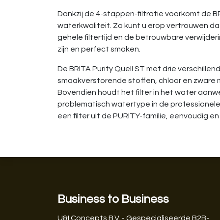
Dankzij de 4-stappen-filtratie voorkomt de B
waterkwaliteit. Zo kunt u erop vertrouwen da
gehele filtertijd en de betrouwbare verwijd
zijn en perfect smaken.
De BRITA Purity Quell ST met drie verschill
smaakverstorende stoffen, chloor en zware 
Bovendien houdt het filter in het water aanw
problematisch watertype in de professionel
een filter uit de PURITY-familie, eenvoudig 
Business to Business
U&I Concepts B.V. - Gespecialiseerde B2B-