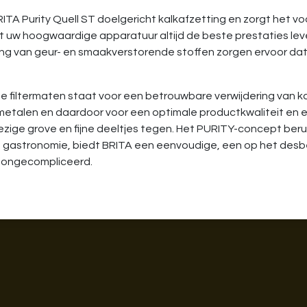
RITA Purity Quell ST doelgericht kalkafzetting en zorgt het 
t uw hoogwaardige apparatuur altijd de beste prestaties leve
ering van geur- en smaakverstorende stoffen zorgen ervoor da
ende filtermaten staat voor een betrouwbare verwijdering van
metalen en daardoor voor een optimale productkwaliteit en e
ezige grove en fijne deeltjes tegen. Het PURITY-concept beru
e gastronomie, biedt BRITA een eenvoudige, een op het des
en ongecompliceerd.