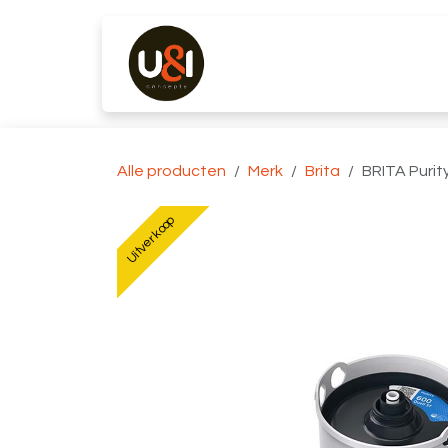
Overslaan naar inhoud
Producten
Merken
K
Alle producten
Merk
Brita
BRITA Purit
Uitverkoop