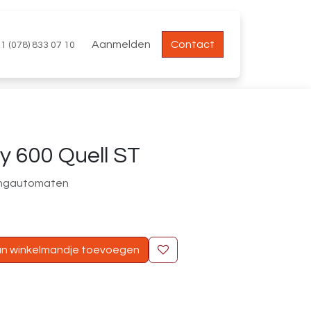
Aanmelden
Contact
1 (078) 833 07 10
y 600 Quell ST
dingautomaten
n winkelmandje toevoegen