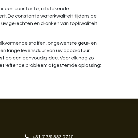
voor een constante, uitstekende
rt. De constante waterkwaliteit tijdens de
t uw gerechten en dranken van topkwaliteit
 kalkvormende stoffen, ongewenste geur- en
en lange levensduur van uw apparatuur.
st op een eenvoudig idee. Voor elk nog zo
betreffende probleem afgestemde oplossing:
+31 (078) 833 0710