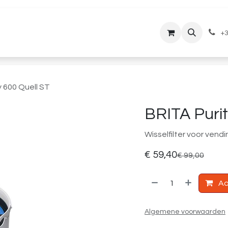
lantenservice
Downloads
+3
y 600 Quell ST
BRITA Purit
Wisselfilter voor ven
€
59,40
€
99,00
Aa
Algemene voorwaarden