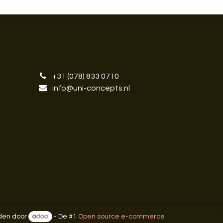
+31 (078) 833 0710
info@uni-concepts.nl
en door
- De #1
Open source e-commerce