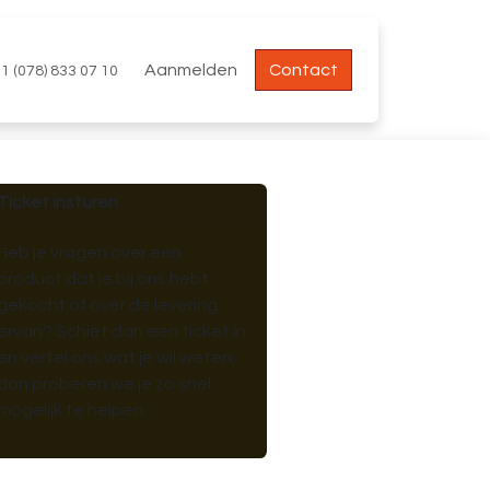
Aanmelden
Contact
1 (078) 833 07 10
Ticket insturen
Heb je vragen over een
product dat je bij ons hebt
gekocht of over de levering
ervan? Schiet dan een ticket in
en vertel ons wat je wil weten,
dan proberen we je zo snel
mogelijk te helpen.