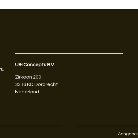
U&I Concepts B.V.​
s.
Zirkoon 200
3316 KD Dordrecht
Nederland
Aangebod