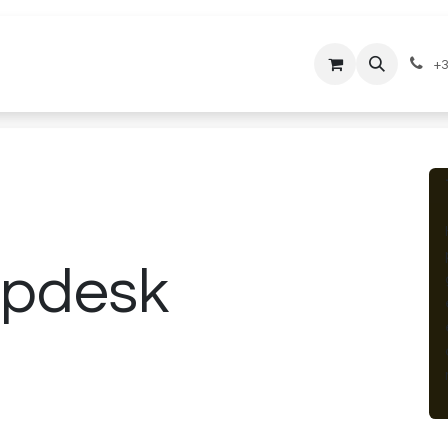
lantenservice
Downloads
+3
lpdesk