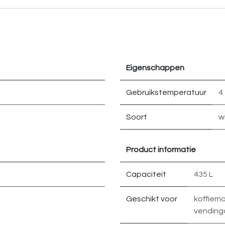
Eigenschappen
Gebruikstemperatuur
4
Soort
wi
Product informatie
Capaciteit
435 L
Geschikt voor
koffiem
vendin