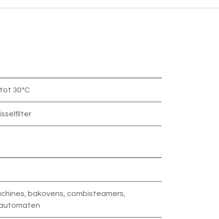
 tot 30ºC
sselfilter
achines
,
bakovens
,
combisteamers
,
gautomaten