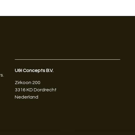
U&I Concepts B.V.​
s.
Zirkoon 200
3316 KD Dordrecht
Nederland