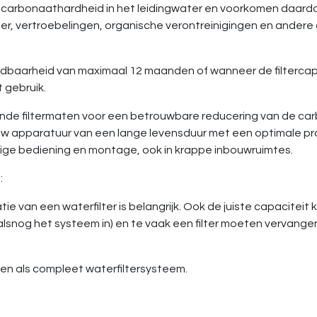
 carbonaathardheid in het leidingwater en voorkomen daardo
er, vertroebelingen, organische verontreinigingen en ander
oudbaarheid van maximaal 12 maanden of wanneer de filtercapa
 gebruik.
llende filtermaten voor een betrouwbare reducering van de 
w apparatuur van een lange levensduur met een optimale prod
ge bediening en montage, ook in krappe inbouwruimtes.
:
atie van een waterfilter is belangrijk. Ook de juiste capaciteit 
alsnog het systeem in) en te vaak een filter moeten vervangen
er en als compleet waterfiltersysteem.