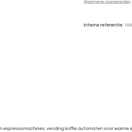
Algemene voorwaarden
Interne referentie:
100
e- en espressomachines, vending koffie automaten voor warm