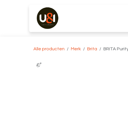
Overslaan naar inhoud
Producten
Merken
K
Alle producten
Merk
Brita
BRITA Purit
📦+