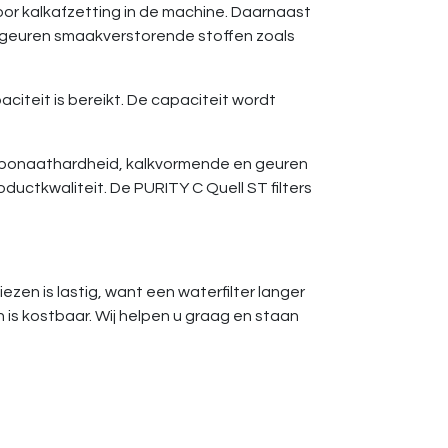
or kalkafzetting in de machine. Daarnaast
e geuren smaakverstorende stoffen zoals
citeit is bereikt. De capaciteit wordt
carbonaathardheid, kalkvormende en geuren
uctkwaliteit. De PURITY C Quell ST filters
kiezen is lastig, want een waterfilter langer
 is kostbaar. Wij helpen u graag en staan