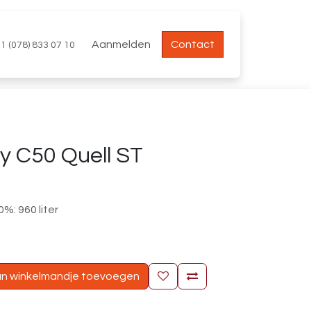
Aanmelden
Contact
1 (078) 833 07 10
y C50 Quell ST
%: 960 liter
n winkelmandje toevoegen