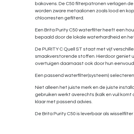
bakovens. De C50 filterpatronen verlagen de
worden zware metaalionen zoals lood en kop
chloorresten gefilterd.
Een Brita Purity C50 waterfilter heeft een h
bepaald door de lokale waterhardheid en het
De PURITY C Quell ST staat met vijf verschi
smaakverstorende stoffen. Hierdoor geniet u
overtuigen daarnaast ook door hun eenvoudi
Een passend waterfilter(systeem) selecteren
Niet alleen het juiste merk en de juiste install
gebruiken werkt averechts (kalk en vuil komt 
klaar met passend advies.
De Brita Purity C50 is leverbaar als wisselfilt