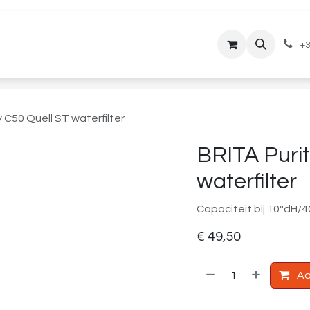
lantenservice
Downloads
+3
y C50 Quell ST waterfilter
BRITA Purit
waterfilter
Capaciteit bij 10ºdH/40
€
49,50
Aa