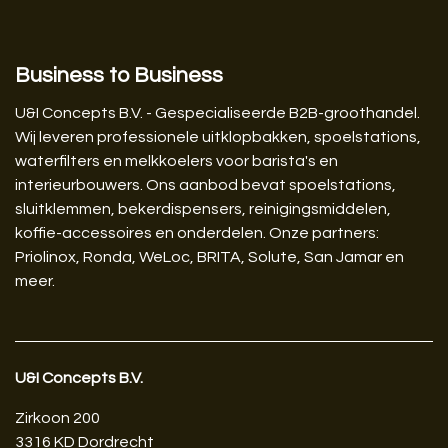
Business to Business
U&I Concepts B.V. - Gespecialiseerde B2B-groothandel.
Wij leveren professionele uitklopbakken, spoelstations,
waterfilters en melkkoelers voor barista's en
interieurbouwers. Ons aanbod bevat spoelstations,
sluitklemmen, bekerdispensers, reinigingsmiddelen,
koffie-accessoires en onderdelen. Onze partners:
Priolinox, Ronda, WeLoc, BRITA, Solute, San Jamar en
meer.
U&I Concepts B.V.​
Zirkoon 200
3316 KD Dordrecht