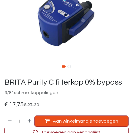
BRITA Purity C filterkop 0% bypass
3/8" schroefkoppelingen
€
17,75
€
27,30
Aan winkelmandje toevoegen
Toevoegen aan verlanglijst