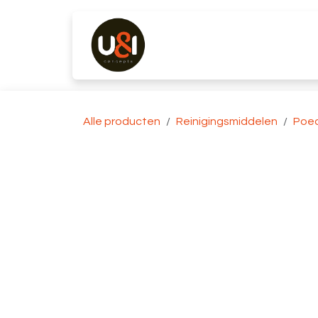
Overslaan naar inhoud
Producten
Merken
K
Alle producten
Reinigingsmiddelen
Poe