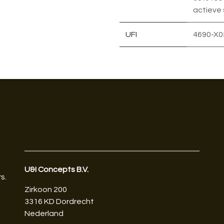
actieve 
UFI
4690-X0
U&I Concepts B.V.​
s.
Zirkoon 200
3316 KD Dordrecht
Nederland