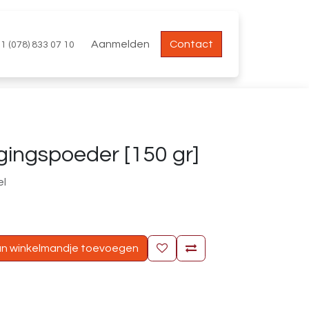
Aanmelden
Contact
1 (078) 833 07 10
igingspoeder [150 gr]
el
n winkelmandje toevoegen