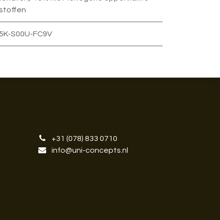
stoffen
5K-S00U-FC9V
+31 (078) 833 0710
info@uni-concepts.nl