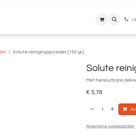
lantenservice
Downloads
+3
der
Solute reinigingspoeder [150 gr]
Solute rein
Met hersluitbare deks
€
5,78
Aa
Algemene voorwaarden