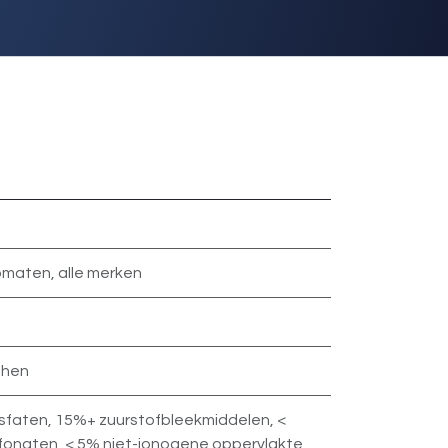
omaten
,
alle merken
shen
sfaten
,
15%+ zuurstofbleekmiddelen
,
<
fonaten
,
< 5% niet-ionogene oppervlakte