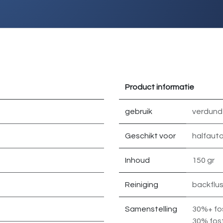
Product informatie
gebruik
verdund
Geschikt voor
halfaut
Inhoud
150 gr
Reiniging
backflu
Samenstelling
30%+ fo
30% fos