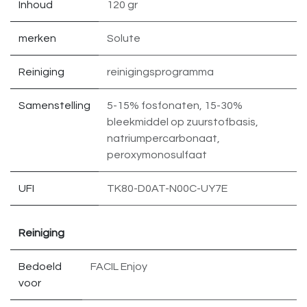
Inhoud
120 gr
merken
Solute
Reiniging
reinigingsprogramma
Samenstelling
5-15% fosfonaten
,
15-30%
bleekmiddel op zuurstofbasis
,
natriumpercarbonaat
,
peroxymonosulfaat
UFI
TK80-D0AT-N00C-UY7E
Reiniging
Bedoeld
FACIL Enjoy
voor