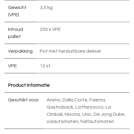
Gewicht
3,5 kg
(VPE)
Inhoud
250 x VPE
pallet
Verpakking
Pot met hersluitbare deksel
VPE
12 st.
Product informatie
Geschikt voor
Animo
,
Dalla Corte
,
Faema
,
Gastroback
,
La Marzocco
,
La
Cimbali
,
Nivona
,
Unic
,
De Jong Duke
,
volautomaten
,
halfautomaten