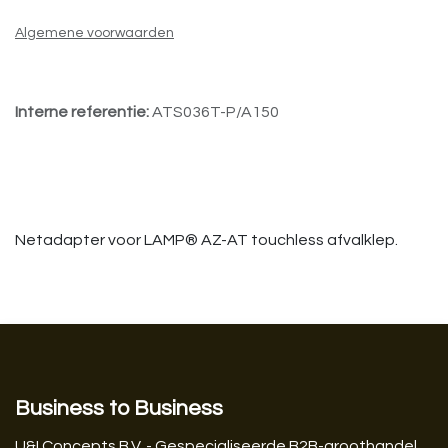
Algemene voorwaarden
Interne referentie:
ATS036T-P/A150
Netadapter voor LAMP® AZ-AT touchless afvalklep.
Business to Business
U&I Concepts B.V. - Gespecialiseerde B2B-groothandel.