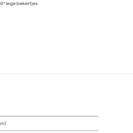
0* lege bekertjes.
eld