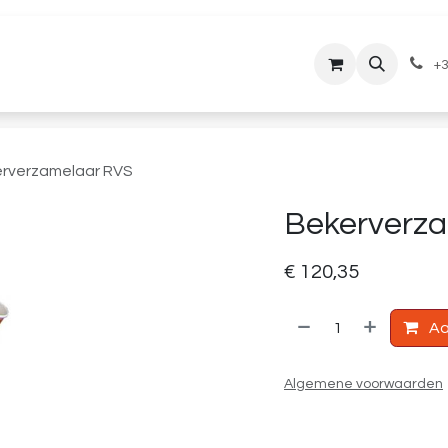
lantenservice
Downloads
+3
rverzamelaar RVS
Bekerverz
€
120,35
Aa
Algemene voorwaarden