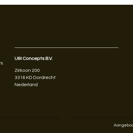
U&I Concepts B.V.​
s.
Zirkoon 200
3316 KD Dordrecht
Nederland
Aangebod