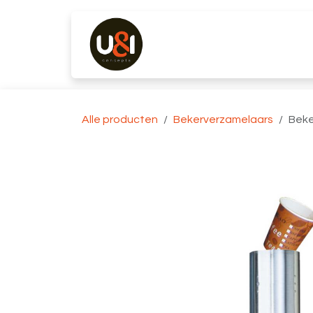
Overslaan naar inhoud
Producten
Merken
K
Alle producten
Bekerverzamelaars
Beke