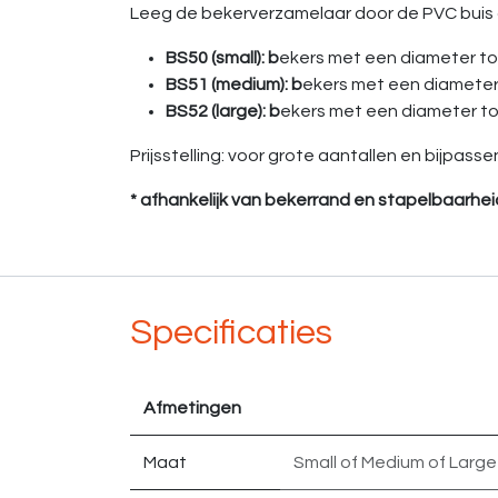
Leeg de bekerverzamelaar door de PVC buis o
BS50 (small): b
ekers met een diameter t
BS51 (medium): b
ekers met een diameter
BS52 (large): b
ekers met een diameter t
Prijsstelling: voor grote aantallen en bijpa
* afhankelijk van bekerrand en stapelbaarhei
Specificaties
Afmetingen
Maat
Small
of
Medium
of
Large