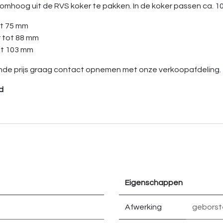
mhoog uit de RVS koker te pakken. In de koker passen ca. 10
ot 75 mm
 tot 88 mm
ot 103 mm
ssende prijs graag contact opnemen met onze verkoopafdeling.
d
Eigenschappen
Afwerking
geborst