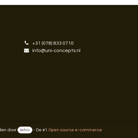
+31 (078) 833 0710
info@uni-concepts.nl
en door
- De #1
Open source e-commerce