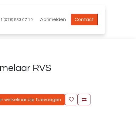
Aanmelden
Contact
1 (078) 833 07 10
amelaar RVS
n winkelmandje toevoegen