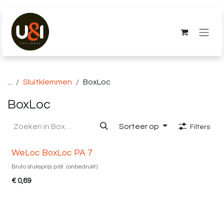
Overslaan naar inhoud
...
Sluitklemmen
BoxLoc
BoxLoc
Sorteer op
Filters
WeLoc BoxLoc PA 7
Bruto stuksprijs p/st. (onbedrukt)
€
0,69