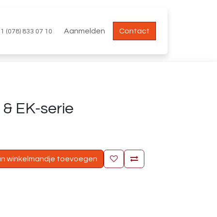
Aanmelden
Contact
1 (078) 833 07 10
 & EK-serie
n winkelmandje toevoegen