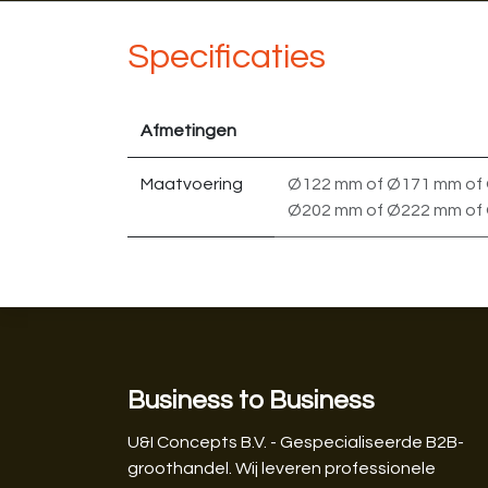
Specificaties
Afmetingen
Maatvoering
Ø122 mm
of
Ø171 mm
of
Ø202 mm
of
Ø222 mm
of
Business to Business
U&I Concepts B.V. - Gespecialiseerde B2B-
groothandel. Wij leveren professionele