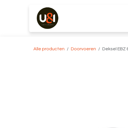
Overslaan naar inhoud
Producten
Merken
K
Alle producten
Doorvoeren
Deksel EBZ 