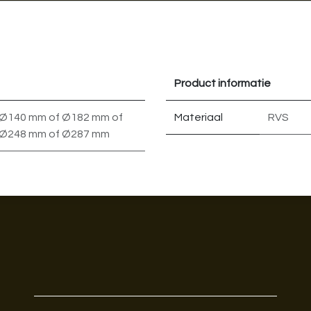
Product informatie
Ø140 mm
of
Ø182 mm
of
Materiaal
RVS
Ø248 mm
of
Ø287 mm