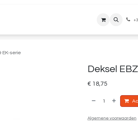
lantenservice
Downloads
+3
& EK-serie
Deksel EBZ
€
18,75
Aa
Algemene voorwaarden