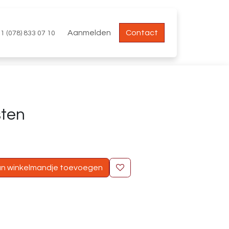
Aanmelden
Contact
1 (078) 833 07 10
ten
n winkelmandje toevoegen