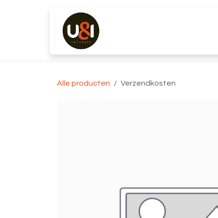
Overslaan naar inhoud
Producten
Merken
K
Alle producten
Verzendkosten