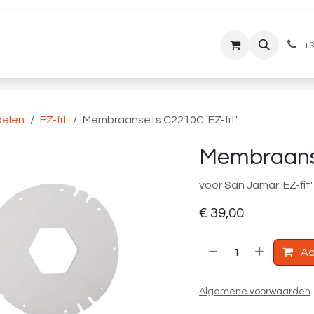
lantenservice
Downloads
+3
elen
EZ-fit
Membraansets C2210C 'EZ-fit'
Membraanse
voor San Jamar 'EZ-fit
€
39,00
Aa
Algemene voorwaarden