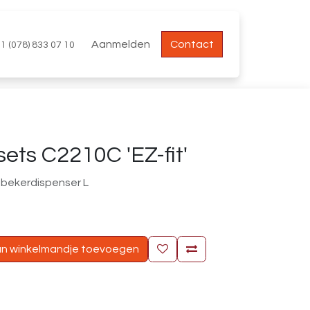
Aanmelden
Contact
1 (078) 833 07 10
ts C2210C 'EZ-fit'
' bekerdispenser L
n winkelmandje toevoegen