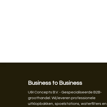
Business to Business
U&I Concepts B.V. - Gespecialiseerde B2B-
groothandel. Wij leveren professionele
uitklopbakken, spoelstations, waterfilters en