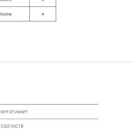
ilicone
4
rant
of
zwart
,
C2210C18