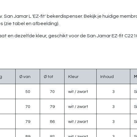
 San Jamar L 'EZ-fit' bekerdispenser. Bekijk je huidige memb
(zie tabel en afbeelding).
at en dezelfde kleur, geschikt voor de San Jamar EZ-fit C2
g
Ø van
Ø tot
Kleur
Inhoud
M
50
70
wit / zwart
3
S
70
79
wit / zwart
3
S
79
86
wit / zwart
3
S
89
92
wit / zwart
3
S