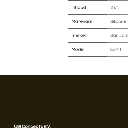
Inhoud
3 st.
Materiaal
Silicone
merken
San Jam
Model
EZ-fit
U&I Concepts B.V.​