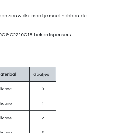
raan zien welke maat je moet hebben: de
210C & C2210C18 bekerdispensers.
ateriaal
Gaatjes
ilicone
0
ilicone
1
ilicone
2
ilicone
3