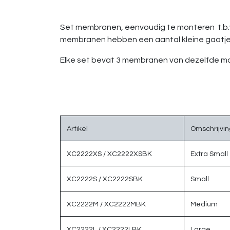
Set membranen, eenvoudig te monteren t.b.v.
membranen hebben een aantal kleine gaatjes 
Elke set bevat 3 membranen van dezelfde ma
Artikel
Omschrijvin
XC2222XS /
XC2222XSBK
Extra Small
XC2222S /
XC2222SBK
Small
XC2222M /
XC2222MBK
Medium
XC2222L /
XC2222LBK
Large