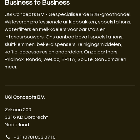
Business to Business
U&I Concepts B.V. - Gespecialiseerde B2B-groothandel.
Wij leveren professionele uitklopbakken, spoelstations,
waterfilters en melkkoelers voor barista's en
interieurbouwers. Ons aanbod bevat spoelstations,
sluitklemmen, bekerdispensers, reinigingsmiddelen,
koffie-accessoires en onderdelen. Onze partners:
Priolinox, Ronda, WeLoc, BRITA, Solute, San Jamar en
meer.
U&I Concepts B.V.​
Zirkoon 200
3316 KD Dordrecht
Nederland
+31 (078) 833 0710