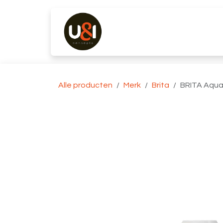
Overslaan naar inhoud
Producten
Merken
K
Alle producten
Merk
Brita
BRITA Aqua