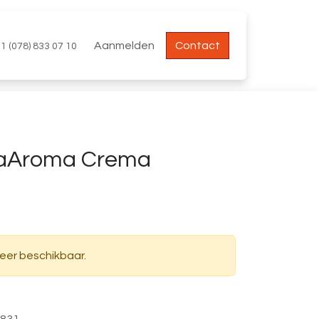
Aanmelden
Contact
1 (078) 833 07 10
aAroma Crema
meer beschikbaar.