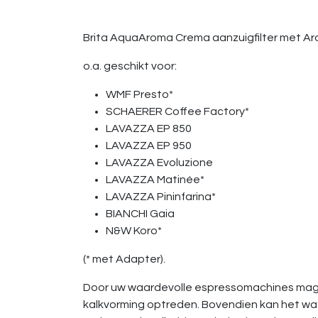
Brita AquaAroma Crema aanzuigfilter met Aro
o.a. geschikt voor:
WMF Presto*
SCHAERER Coffee Factory*
LAVAZZA EP 850
LAVAZZA EP 950
LAVAZZA Evoluzione
LAVAZZA Matinée*
LAVAZZA Pininfarina*
BIANCHI Gaia
N&W Koro*
(* met Adapter).
Door uw waardevolle espressomachines mag s
kalkvorming optreden. Bovendien kan het w