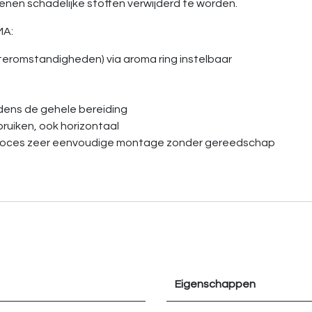
nen schadelijke stoffen verwijderd te worden.
MA:
ateromstandigheden) via aroma ring instelbaar
dens de gehele bereiding
bruiken, ook horizontaal
gsproces zeer eenvoudige montage zonder gereedschap
Eigenschappen