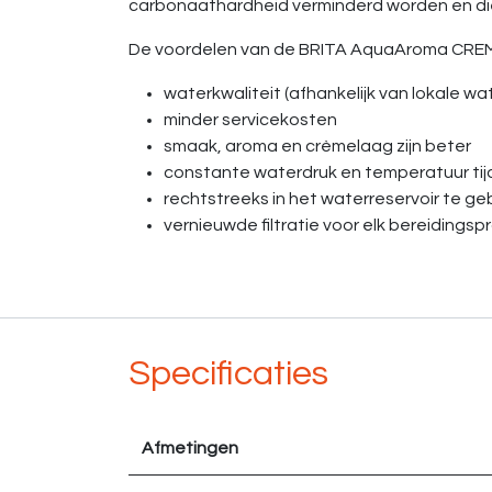
carbonaathardheid verminderd worden en die
De voordelen van de BRITA AquaAroma CRE
waterkwaliteit (afhankelijk van lokale w
minder servicekosten
smaak, aroma en crèmelaag zijn beter
constante waterdruk en temperatuur tij
rechtstreeks in het waterreservoir te ge
vernieuwde filtratie voor elk bereidin
Specificaties
Afmetingen