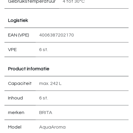
Gebruikstemperatuur
4 tot 30ºC
Logistiek
EAN (VPE)
4006387202170
VPE
6 st.
Product informatie
Capaciteit
max. 242 L
Inhoud
6 st.
merken
BRITA
Model
AquaAroma