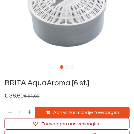
BRITA AquaAroma [6 st.]
€
36,60
€
61,00
Aan winkelmandje toevoegen
Toevoegen aan verlanglijst