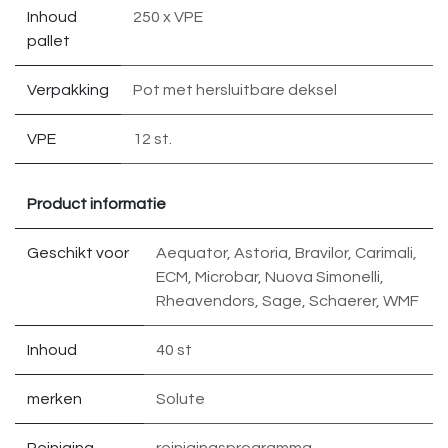
Inhoud
250 x VPE
pallet
Verpakking
Pot met hersluitbare deksel
VPE
12 st.
Product informatie
Geschikt voor
Aequator
,
Astoria
,
Bravilor
,
Carimali
,
ECM
,
Microbar
,
Nuova Simonelli
,
Rheavendors
,
Sage
,
Schaerer
,
WMF
Inhoud
40 st
merken
Solute