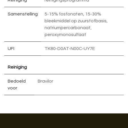
Reiniging
reinigingsprogramma
Samenstelling
5-15% fosfonaten
,
15-30%
bleekmiddel op zuurstofbasis
,
natriumpercarbonaat
,
peroxymonosulfaat
UFI
TK80-D0AT-N00C-UY7E
Reiniging
Bedoeld
Bravilor
voor