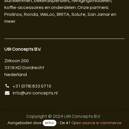
sluitklemmen, bekerdispensers, reinigingsmiddelen,
koffie-accessoires en onderdelen. Onze partners:
Priolinox, Ronda, WeLoc, BRITA, Solute, San Jamar en
meer.
U&I Concepts B.V.​
Zirkoon 200
3316 KD Dordrecht
Nederland
+31 (078) 833 0710
info@uni-concepts.nl
Copyright © 2024 U&I Concepts B.V.
Aangeboden door
- De #1
Open source e-commerce