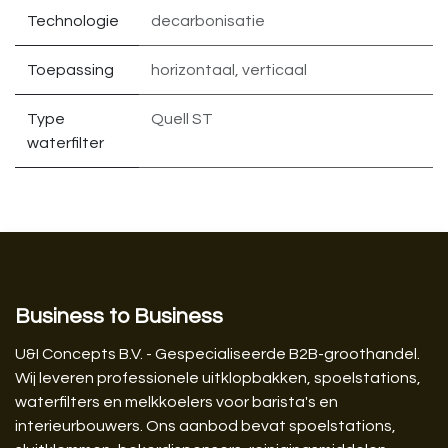
Technologie
decarbonisatie
Toepassing
horizontaal
,
verticaal
Type
Quell ST
waterfilter
Business to Business
U&I Concepts B.V. - Gespecialiseerde B2B-groothandel.
Wij leveren professionele uitklopbakken, spoelstations,
waterfilters en melkkoelers voor barista's en
interieurbouwers. Ons aanbod bevat spoelstations,