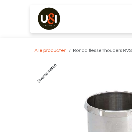
Overslaan naar inhoud
Producten
Merken
K
Alle producten
Ronda flessenhouders RVS
Diverse maten
Diverse maten