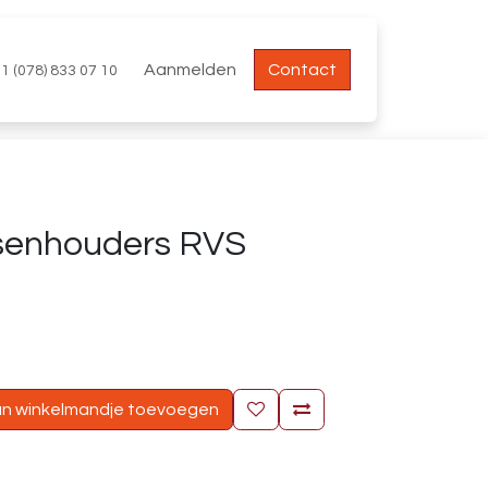
Aanmelden
Contact
1 (078) 833 07 10
senhouders RVS
n winkelmandje toevoegen