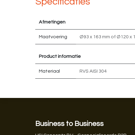
Specificaties
Afmetingen
Maatvoering
Ø93 x 163 mm
of
Ø120 x 
Product informatie
Materiaal
RVS AISI 304
Business to Business