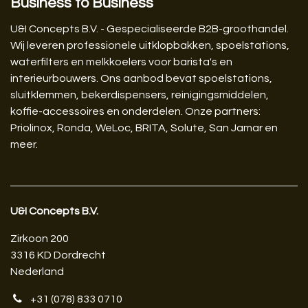
Business to Business
U&I Concepts B.V. - Gespecialiseerde B2B-groothandel.
Wij leveren professionele uitklopbakken, spoelstations,
waterfilters en melkkoelers voor barista's en
interieurbouwers. Ons aanbod bevat spoelstations,
sluitklemmen, bekerdispensers, reinigingsmiddelen,
koffie-accessoires en onderdelen. Onze partners:
Priolinox, Ronda, WeLoc, BRITA, Solute, San Jamar en
meer.
U&I Concepts B.V.​
Zirkoon 200
3316 KD Dordrecht
Nederland
+31 (078) 833 0710