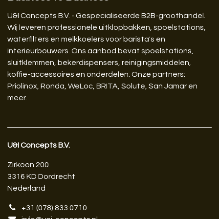
U&I Concepts B.V. - Gespecialiseerde B2B-groothandel.
Wij leveren professionele uitklopbakken, spoelstations,
waterfilters en melkkoelers voor barista's en
interieurbouwers. Ons aanbod bevat spoelstations,
sluitklemmen, bekerdispensers, reinigingsmiddelen,
koffie-accessoires en onderdelen. Onze partners:
Priolinox, Ronda, WeLoc, BRITA, Solute, San Jamar en
meer.
U&I Concepts B.V.​
Zirkoon 200
3316 KD Dordrecht
Nederland
+31 (078) 833 0710