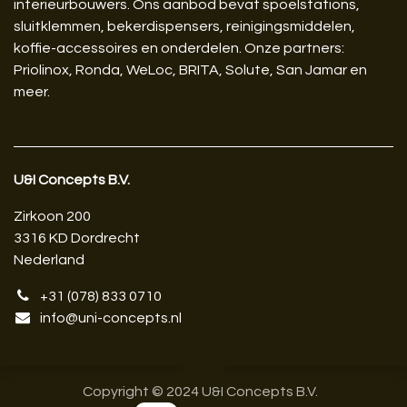
interieurbouwers. Ons aanbod bevat spoelstations,
sluitklemmen, bekerdispensers, reinigingsmiddelen,
koffie-accessoires en onderdelen. Onze partners:
Priolinox, Ronda, WeLoc, BRITA, Solute, San Jamar en
meer.
U&I Concepts B.V.​
Zirkoon 200
3316 KD Dordrecht
Nederland
+31 (078) 833 0710
info@uni-concepts.nl
Copyright © 2024 U&I Concepts B.V.