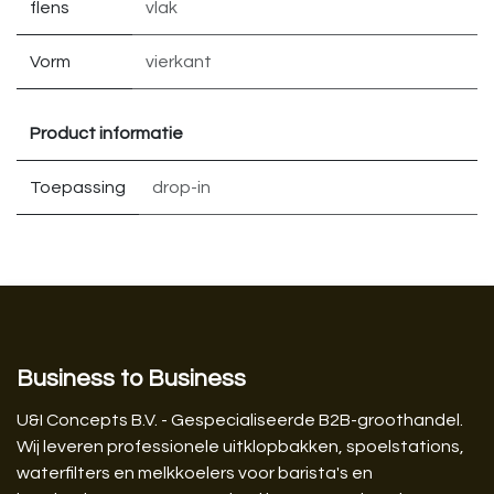
flens
vlak
Vorm
vierkant
Product informatie
Toepassing
drop-in
Business to Business
U&I Concepts B.V. - Gespecialiseerde B2B-groothandel.
Wij leveren professionele uitklopbakken, spoelstations,
waterfilters en melkkoelers voor barista's en