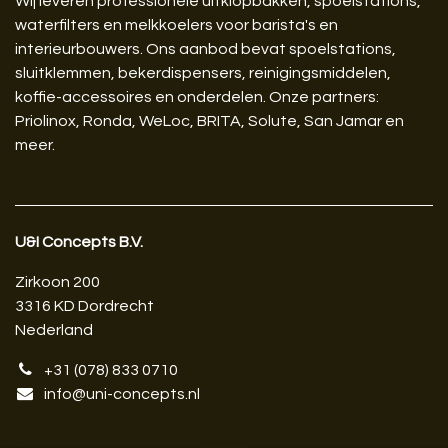
Wij leveren professionele uitklopbakken, spoelstations,
waterfilters en melkkoelers voor barista's en
interieurbouwers. Ons aanbod bevat spoelstations,
sluitklemmen, bekerdispensers, reinigingsmiddelen,
koffie-accessoires en onderdelen. Onze partners:
Priolinox, Ronda, WeLoc, BRITA, Solute, San Jamar en
meer.
U&I Concepts B.V.​
Zirkoon 200
3316 KD Dordrecht
Nederland
+31 (078) 833 0710
info@uni-concepts.nl