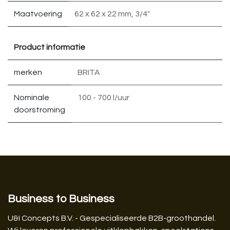
Maatvoering
62 x 62 x 22 mm
,
3/4"
Product informatie
merken
BRITA
Nominale
100 - 700 l/uur
doorstroming
Business to Business
U&I Concepts B.V. - Gespecialiseerde B2B-groothandel.