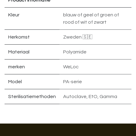
Product informatie
Kleur
blauw
of
geel
of
groen
of
rood
of
wit
of
zwart
Herkomst
Zweden 🇸🇪
Materiaal
Polyamide
merken
WeLoc
Model
PA-serie
Sterilisatiemethoden
Autoclave, EtO, Gamma