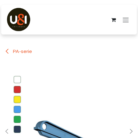
Overslaan naar inhoud
PA-serie