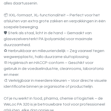
alles daartussenin.
📦 XXL-formaat, XL-functionaliteit – Perfect voor het
afsluiten van extra grote zakken en verpakkingen in één
soepele beweging.
🛡️ Sterk als staal, licht in de hand – Gemaakt van
glasvezelversterkt PA (polyamide) voor maximale
duurzaamheid.
♻️ Herbruikbaar en milieuvriendelijk – Zeg vaarwel tegen
wegwerpplastic, hallo duurzame sluitoplossing.
🧼 Hygiënisch en HACCP-conform – Geschikt voor
gebruik in de voedselindustrie, cleanrooms, laboratoria
en meer.
🎨 Verkrijgbaar in meerdere kleuren – Voor directe visuele
identificatie binnen je organisatie of productielijn.
Of je nu werkt in food, pharma, chemie of logistiek – de
WeLoc PA 320 is je betrouwbare tool voor professioneel
afsluiten, elke dag opnieuw.