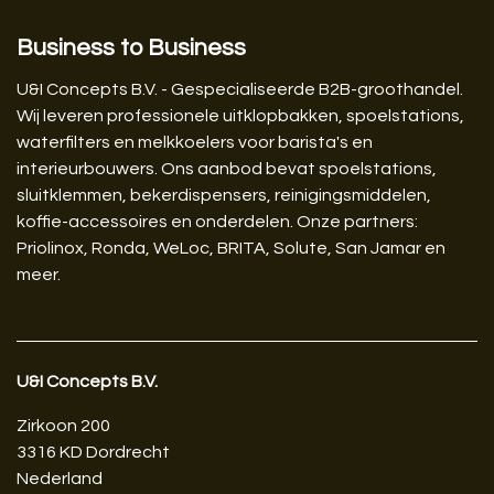
Business to Business
U&I Concepts B.V. - Gespecialiseerde B2B-groothandel.
Wij leveren professionele uitklopbakken, spoelstations,
waterfilters en melkkoelers voor barista's en
interieurbouwers. Ons aanbod bevat spoelstations,
sluitklemmen, bekerdispensers, reinigingsmiddelen,
koffie-accessoires en onderdelen. Onze partners:
Priolinox, Ronda, WeLoc, BRITA, Solute, San Jamar en
meer.
U&I Concepts B.V.​
Zirkoon 200
3316 KD Dordrecht
Nederland