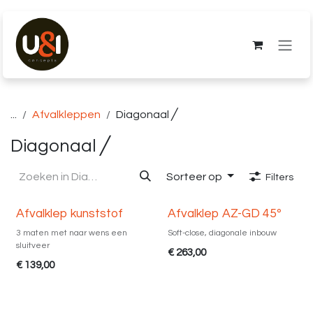
Overslaan naar inhoud
...
Afvalkleppen
Diagonaal ╱
Diagonaal ╱
Sorteer op
Filters
Diverse maten
Afvalklep kunststof
Afvalklep AZ-GD 45º
3 maten met naar wens een
Soft-close, diagonale inbouw
sluitveer
€
263,00
€
139,00