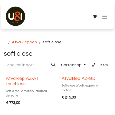
Overslaan naar inhoud
...
Afvalkleppen
soft close
soft close
Sorteer op
Filters
Diverse maten
Afvalklep AZ-AT
Afvalklep AZ-GD
Nieuw!
touchless
Soft-close afvalkleppen in 4
maten
Soft-close, 2 maten, infrarood
detectie
€
215,00
€
773,00