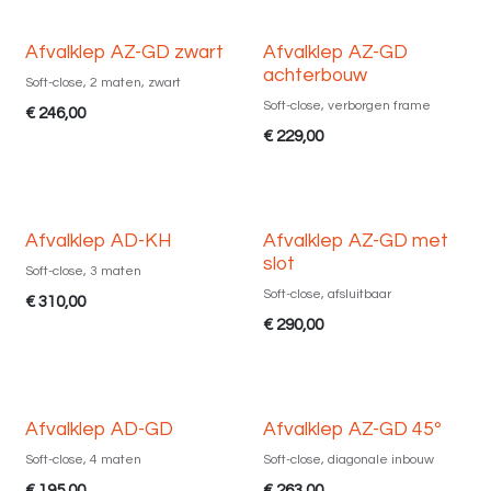
Diverse maten
Afvalklep AZ-GD zwart
Afvalklep AZ-GD
achterbouw
Soft-close, 2 maten, zwart
Soft-close, verborgen frame
€
246,00
€
229,00
Diverse maten
Afvalklep AD-KH
Afvalklep AZ-GD met
slot
Soft-close, 3 maten
Soft-close, afsluitbaar
€
310,00
€
290,00
Diverse maten
Afvalklep AD-GD
Afvalklep AZ-GD 45º
Soft-close, 4 maten
Soft-close, diagonale inbouw
€
195,00
€
263,00