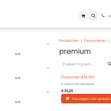
lantenservice
Downloads
+3
Producten
Doorvoeren
premium
Diverse maten
Doorvoer AN-KH
5 maten met vlak boord
€
35,25
Toevoegen aan winkelm