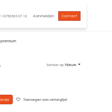
Aanmelden
Contact
1 (078) 833 07 10
premium
Nieuw
Sorteer op:
andje
Toevoegen aan verlanglijst