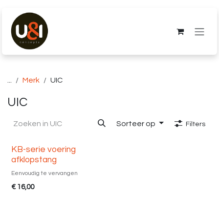
Overslaan naar inhoud
...
Merk
UIC
UIC
Sorteer op
Filters
KB-serie voering
afklopstang
Eenvoudig te vervangen
€
16,00