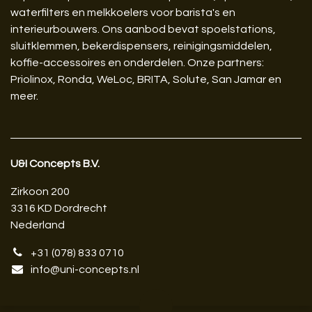
waterfilters en melkkoelers voor barista's en
interieurbouwers. Ons aanbod bevat spoelstations,
sluitklemmen, bekerdispensers, reinigingsmiddelen,
koffie-accessoires en onderdelen. Onze partners:
Priolinox, Ronda, WeLoc, BRITA, Solute, San Jamar en
meer.
U&I Concepts B.V.​
Zirkoon 200
3316 KD Dordrecht
Nederland
+31 (078) 833 0710
info@uni-concepts.nl