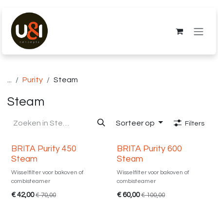
Overslaan naar inhoud
...
Purity
Steam
Steam
Sorteer op
Filters
Uitverkoop
Uitverkoop
BRITA Purity 450
BRITA Purity 600
Steam
Steam
Wisselfilter voor bakoven of
Wisselfilter voor bakoven of
combisteamer
combisteamer
€
42,00
€
60,00
€
70,00
€
100,00