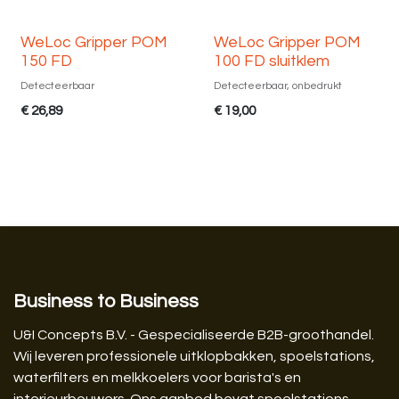
WeLoc Gripper POM
WeLoc Gripper POM
150 FD
100 FD sluitklem
Detecteerbaar
Detecteerbaar, onbedrukt
€
26,89
€
19,00
Business to Business
U&I Concepts B.V. - Gespecialiseerde B2B-groothandel.
Wij leveren professionele uitklopbakken, spoelstations,
waterfilters en melkkoelers voor barista's en