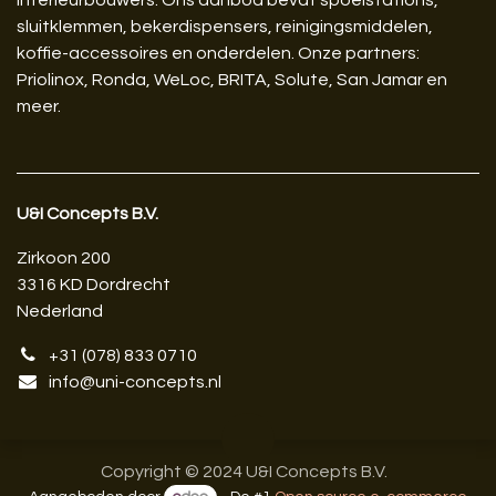
interieurbouwers. Ons aanbod bevat spoelstations,
sluitklemmen, bekerdispensers, reinigingsmiddelen,
koffie-accessoires en onderdelen. Onze partners:
Priolinox, Ronda, WeLoc, BRITA, Solute, San Jamar en
meer.
U&I Concepts B.V.​
Zirkoon 200
3316 KD Dordrecht
Nederland
+31 (078) 833 0710
info@uni-concepts.nl
Copyright © 2024 U&I Concepts B.V.