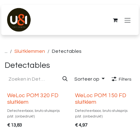
Overslaan naar inhoud
...
Sluitklemmen
Detectables
Detectables
Sorteer op
Filters
WeLoc POM 320 FD
WeLoc POM 150 FD
sluitklem
sluitklem
Detecteerbaar, bruto stuksprijs
Detecteerbaar, bruto stuksprijs
p/st. (onbedrukt)
p/st. (onbedrukt)
€
13,83
€
4,97