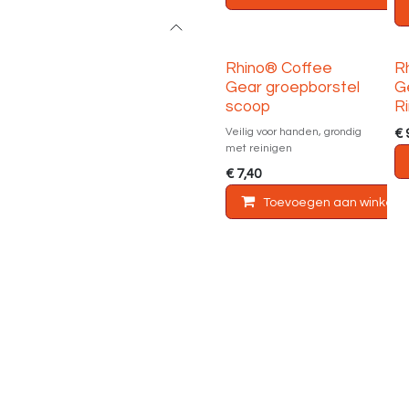
Rhino® Coffee
R
Gear groepborstel
G
scoop
R
Veilig voor handen, grondig
€
met reinigen
€
7,40
Toevoegen aan winkelm