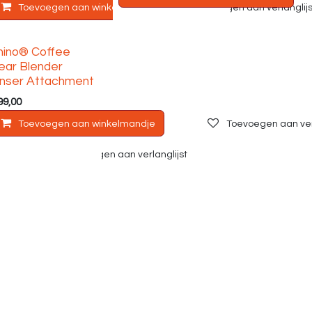
Toevoegen aan winkelmandje
Toevoegen aan verlanglijs
hino® Coffee
ear Blender
inser Attachment
99,00
Toevoegen aan winkelmandje
Toevoegen aan verl
andje
Toevoegen aan verlanglijst