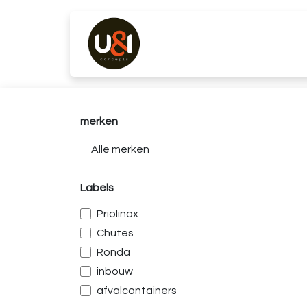
Overslaan naar inhoud
Producten
Merken
K
merken
Labels
Priolinox
Chutes
Ronda
inbouw
afvalcontainers