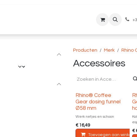
lantenservice
Downloads
+3
Producten
Merk
Rhino 
Accessoires
Rhino® Coffee
R
Gear dosing funnel
G
Ø58 mm
h
Werk netjes en schoon
Ka
es
€
16,49
€
Toevoegen aan winkelm