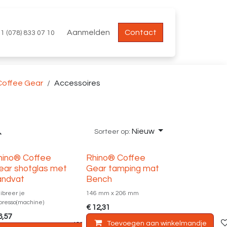
Aanmelden
Contact
1 (078) 833 07 10
Coffee Gear
Accessoires
Nieuw
Sorteer op:
hino® Coffee
Rhino® Coffee
ear shotglas met
Gear tamping mat
andvat
Bench
libreer je
146 mm x 206 mm
presso(machine)
€
12,31
6,57
andje
Toevoegen aan verlanglijst
Toevoegen aan winkelmandje