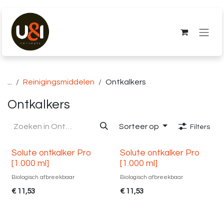
Overslaan naar inhoud
...
Reinigingsmiddelen
Ontkalkers
Ontkalkers
Sorteer op
Filters
Solute ontkalker Pro
Solute ontkalker Pro
[1.000 ml]
[1.000 ml]
Biologisch afbreekbaar
Biologisch afbreekbaar
€
11,53
€
11,53