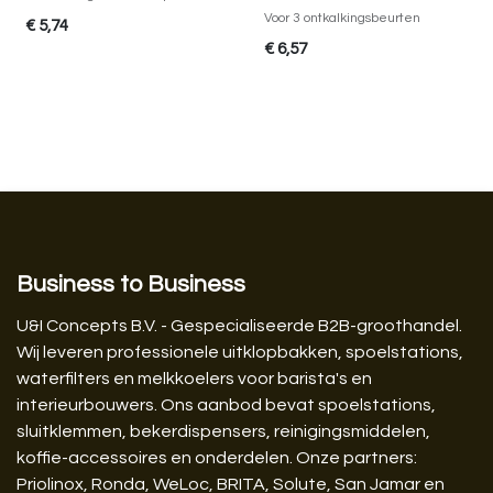
Voor 3 ontkalkingsbeurten
€
5,74
€
6,57
Business to Business
U&I Concepts B.V. - Gespecialiseerde B2B-groothandel.
Wij leveren professionele uitklopbakken, spoelstations,
waterfilters en melkkoelers voor barista's en
interieurbouwers. Ons aanbod bevat spoelstations,
sluitklemmen, bekerdispensers, reinigingsmiddelen,
koffie-accessoires en onderdelen. Onze partners:
Priolinox, Ronda, WeLoc, BRITA, Solute, San Jamar en