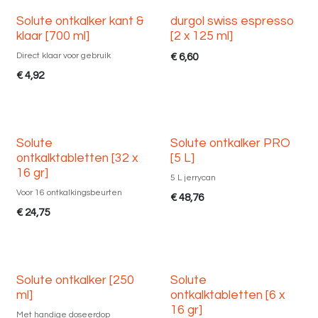
Solute ontkalker kant &
durgol swiss espresso
klaar [700 ml]
[2 x 125 ml]
Direct klaar voor gebruik
€
6,60
€
4,92
Solute
Solute ontkalker PRO
ontkalktabletten [32 x
[5 L]
16 gr]
5 L jerrycan
Voor 16 ontkalkingsbeurten
€
48,76
€
24,75
Solute ontkalker [250
Solute
ml]
ontkalktabletten [6 x
16 gr]
Met handige doseerdop