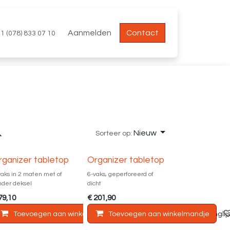
Aanmelden
Contact
1 (078) 833 07 10
Nieuw
Sorteer op:
rganizer tabletop
Organizer tabletop
vaks in 2 maten met of
6-vaks, geperforeerd of
nder deksel
dicht
79,10
€
201,90
andje
Toevoegen aan winkelmandje
Toevoegen aan verlanglijst
Toevoegen aan winkelmandje
Toevoegen aan verlanglijs