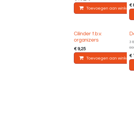
€
Toevoegen aan winkelm
Cilinder t.b.v.
D
organizers
3 
aa
€
9,25
€
Toevoegen aan winkelm