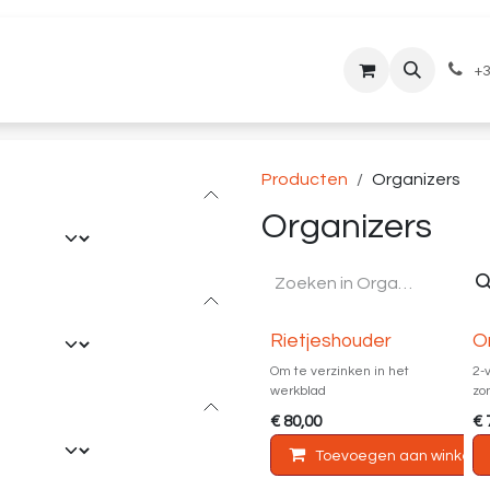
lantenservice
Downloads
+3
Producten
Organizers
Organizers
Rietjeshouder
O
Om te verzinken in het
2-
werkblad
zo
€
80,00
€
Toevoegen aan winkelm