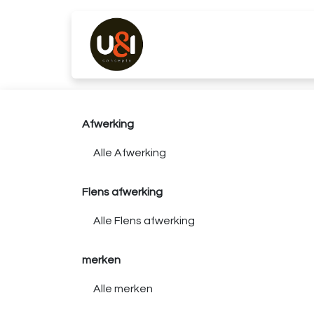
Overslaan naar inhoud
Producten
Merken
K
Afwerking
Flens afwerking
merken