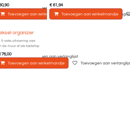
80,90
€
61,94
andje
Toevoegen aan verlanglijst
Toevoegen aan winkelmandje
Toevoegen aan winkelmandje
Toevoegen aan verlanglijs
eksel organizer
& 5-vaks uitvoering voor
n de muur of als tabletop
176,00
andje
Toevoegen aan verlanglijst
Toevoegen aan winkelmandje
Toevoegen aan verlanglijs
+31 (078) 833 0710