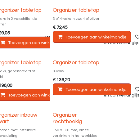
rganizer tabletop
Organizer tabletop
vaks In 2 verschillende
3 of 4-vaks in zwart of zilver
ten
€
72,45
99,05
andje
Toevoegen aan verlanglijst
Toevoegen aan winkelmandje
Toevoegen aan winkelmandje
Toevoegen aan verlanglijs
rganizer tabletop
Organizer tabletop
vaks, geperforeerd of
3-vaks
cht
€
136,20
196,00
Toevoegen aan winkelmandje
jst
Toevoegen aan winkelmandje
Toevoegen aan verlanglijs
rganizer inbouw
Organizer
wart
rechthoekig
maten met instelbare
150 x 120 mm, om te
kverdeling
verzinken in het werkblad