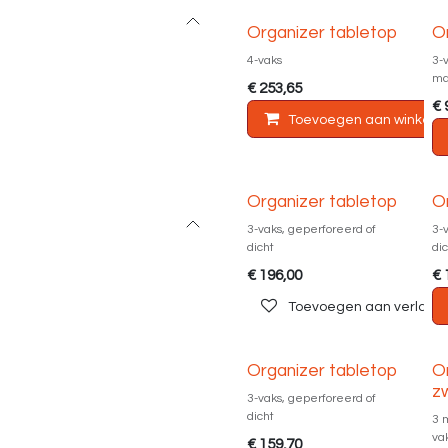
Organizer tabletop
O
4-vaks
3-
ma
€
253,65
€
Toevoegen aan winkelm
Organizer tabletop
O
3-vaks, geperforeerd of
3-
dicht
di
€
196,00
€
Toevoegen aan verlangli
Organizer tabletop
O
z
3-vaks, geperforeerd of
dicht
3 
va
€
159,70