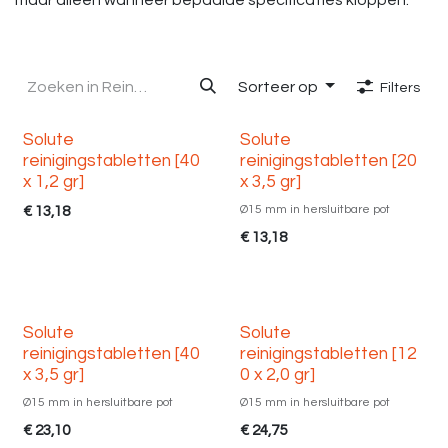
maar alleen wanneer bepaalde specificaties kloppen.
Sorteer op
Filters
Solute
Solute
Nieuw!
reinigingstabletten [40
reinigingstabletten [20
x 1,2 gr]
x 3,5 gr]
Ø15 mm in hersluitbare pot
€
13,18
€
13,18
Solute
Solute
reinigingstabletten [40
reinigingstabletten [12
x 3,5 gr]
0 x 2,0 gr]
Ø15 mm in hersluitbare pot
Ø15 mm in hersluitbare pot
€
23,10
€
24,75