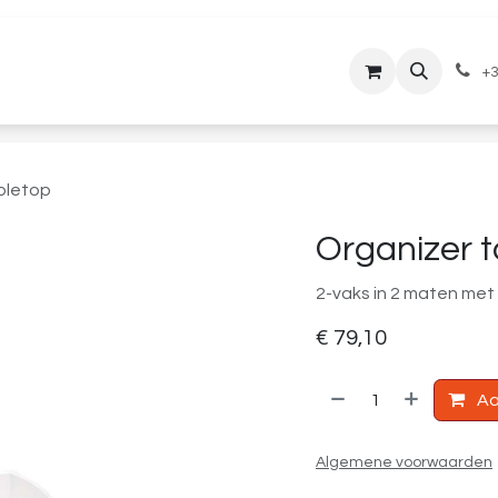
lantenservice
Downloads
+3
bletop
Organizer 
2-vaks in 2 maten met
€
79,10
Aa
Algemene voorwaarden