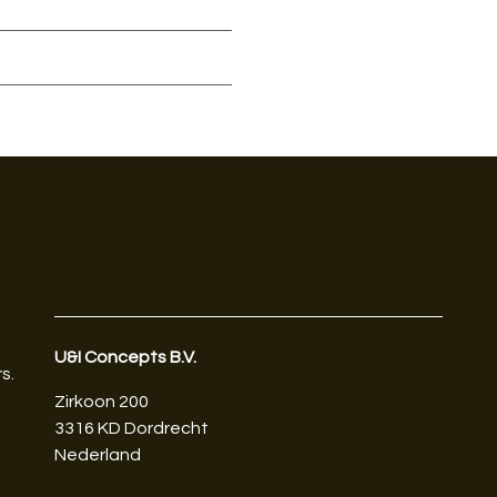
U&I Concepts B.V.​
s.
Zirkoon 200
3316 KD Dordrecht
Nederland