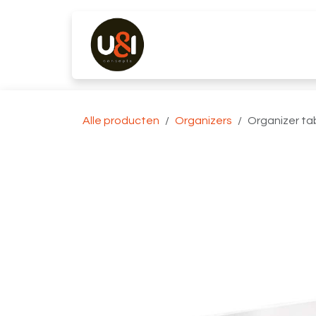
Overslaan naar inhoud
Producten
Merken
K
Alle producten
Organizers
Organizer ta