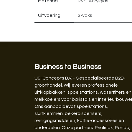
Materiaal
RVS
,
Acrylglas
Uitvoering
2-vaks
Business to Business
U&I Concepts B.V. - Gespecialiseerde B2B-
groothandel. Wij leveren professionele
uitklopbakken, spoelstations, waterfilters en
melkkoelers voor barista's en interieurbouwer
Ons aanbod bevat spoelstations,
sluitklemmen, bekerdispensers,
reinigingsmiddelen, koffie-accessoires en
onderdelen. Onze partners: Priolinox, Ronda,