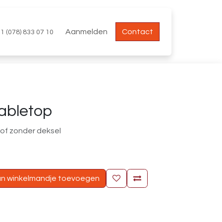
Aanmelden
Contact
1 (078) 833 07 10
tabletop
 of zonder deksel
n winkelmandje toevoegen