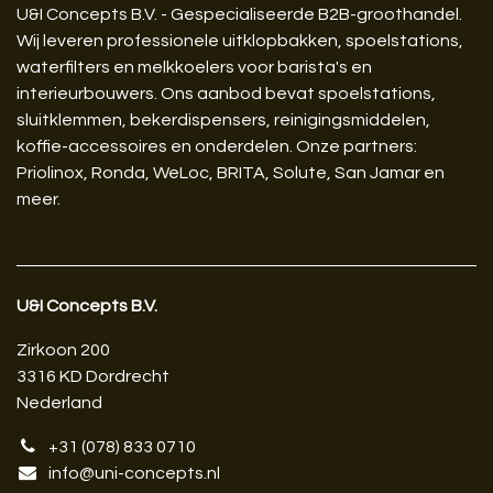
U&I Concepts B.V. - Gespecialiseerde B2B-groothandel.
Wij leveren professionele uitklopbakken, spoelstations,
waterfilters en melkkoelers voor barista's en
interieurbouwers. Ons aanbod bevat spoelstations,
sluitklemmen, bekerdispensers, reinigingsmiddelen,
koffie-accessoires en onderdelen. Onze partners:
Priolinox, Ronda, WeLoc, BRITA, Solute, San Jamar en
meer.
U&I Concepts B.V.​
Zirkoon 200
3316 KD Dordrecht
Nederland
+31 (078) 833 0710
info@uni-concepts.nl