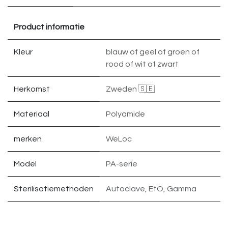
Product informatie
Kleur
blauw
of
geel
of
groen
of
rood
of
wit
of
zwart
Herkomst
Zweden 🇸🇪
Materiaal
Polyamide
merken
WeLoc
Model
PA-serie
Sterilisatiemethoden
Autoclave, EtO, Gamma